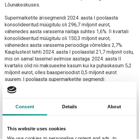
Lõunakeskuses.
Supermarketite ärisegmendi 2024. aasta I poolaasta
konsolideeritud müügitulu oli 296,7 miljonit eurot,
vähenedes aasta varasema näitaja suhtes 1,6%. II kvartali
konsolideeritud müügitulu oli 150,3 miljonit eurot,
vähenedes aasta varasema perioodiga võrreldes 2,7%.
Kauplustest tehti 2024. aasta I poolaastal 21,7 miljonit ostu,
mis on samal tasemel eelmise aastaga. 2024. aasta II
kvartalis olid nii maksueelne kasum kui ka puhaskasum 5,2
miljonit eurot, olles baasperioodist 0,5 miljonit eurot
suurem. I poolaasta supermarketite segmendi
konsolideeritud maksueelne kasum oli 6,2 miljonit eurot,
püsides aasta varasemal tasemel. Supermarketite
segmenti kuulub juuni lõpu seisuga 71 Selveri kauplust,
kaks Delice’i kauplust, Rändpood ja kohvik,
Consent
Details
About
kogumüügipinnaga 120,2 tuhat m²; neile lisaks e-Selver, mis
on Eesti suurima teeninduspiirkonnaga e-pood, ja
keskusköök Kulinaaria OÜ.
This website uses cookies
We use cookies to personalise content and ads, to