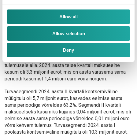
Autokaubanduse segmendi 2024. aasta esimese poolaasta
müügitulu oli 98,9 miljonit eurot, kasvades eelmise aasta
Allow all
sama perioodiga võrreldes 1,4%. Teise kvartali 54,1 miljoni
euro suurune müügitulu jäi 2023. aasta teise kvartali
müügitulule alla 3,1%. Esimesel poolaastal müüdi kokku
Allow selection
3171 uut sõidukit, mida on sama palju kui aasta varem.
Teises kvartalis müüdi 1822 uut sõidukit. Segmendi 2024.
Deny
aasta esimese poolaasta maksueelne kasum oli 5,6 miljonit
eurot, jäädes 2,1 miljoni euro võrra aasta varasemale
tulemusele alla. 2024. aasta teise kvartali maksueelne
kasum oli 3,3 miljonit eurot, mis on aasta varasema sama
perioodi kasumist 1,4 miljoni euro võrra nõrgem.
Turvasegmendi 2024. aasta II kvartali kontserniväline
müügitulu oli 5,7 miljonit eurot, kasvades eelmise aasta
sama perioodiga võrreldes 63,2%. Segmendi II kvartali
maksueelseks kasumiks kujunes 0,04 miljonit eurot, mis oli
eelmise aasta sama perioodiga võrreldes 0,01 miljoni euro
võrra kehvem tulemus. Turvasegmendi 2024. aasta I
poolaasta kontserniväline müügitulu oli 10,3 miljonit eurot,