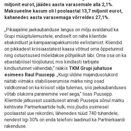
miljonit eurot, jäädes aasta varasemale alla 2,1%.
Maksueelne kasum oli I poolaastal 13,7 miljonit eurot,
kahanedes aasta varasemaga võrreldes 27,1%.
„Pikaajaline jaekaubanduse langus on mõju avaldanud ka
Grupi müügitulemustele, endiselt on näha klientide
ebakindlust ja kampaaniapakkumiste eelistamist. Kliendid
on pikkadest kriisiaastatest kaasa võtnud oma õppetunnid
ning ostuotsused mõeldakse põhjalikult läbi. Oma osa on ka
ebastabiilsel tööjõuturul, mis kindlasti tarbijate
kindlustunnet vähendab,“ rääkis
TKM Grupi juhatuse
esimees Raul Puusepp
. „Kuigi üldine majandusolukord
näitab viimaks stabiliseerumise märke ning osad
valdkonnad on ka kriisist välja tulemas, siis jaekaubanduses
võtab olukorra paranemine veel aega,“ lisas Puusepp.
Klientide jätkuvast usaldusest annab Puusepa sõnul märku
kehtivate Partnerkaartide hulk, mis jõudis esimesel
poolaastal uue rekordini, lähenedes nüüd 740 tuhandele,
nendest ligi 30% on enda telefoni laadinud ka Partnerkaardi
rakenduse.