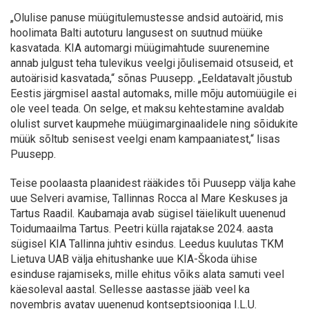
„Olulise panuse müügitulemustesse andsid autoärid, mis
hoolimata Balti autoturu langusest on suutnud müüke
kasvatada. KIA automargi müügimahtude suurenemine
annab julgust teha tulevikus veelgi jõulisemaid otsuseid, et
autoärisid kasvatada,“ sõnas Puusepp. „Eeldatavalt jõustub
Eestis järgmisel aastal automaks, mille mõju automüügile ei
ole veel teada. On selge, et maksu kehtestamine avaldab
olulist survet kaupmehe müügimarginaalidele ning sõidukite
müük sõltub senisest veelgi enam kampaaniatest,“ lisas
Puusepp.
Teise poolaasta plaanidest rääkides tõi Puusepp välja kahe
uue Selveri avamise, Tallinnas Rocca al Mare Keskuses ja
Tartus Raadil. Kaubamaja avab sügisel täielikult uuenenud
Toidumaailma Tartus. Peetri külla rajatakse 2024. aasta
sügisel KIA Tallinna juhtiv esindus. Leedus kuulutas TKM
Lietuva UAB välja ehitushanke uue KIA-Škoda ühise
esinduse rajamiseks, mille ehitus võiks alata samuti veel
käesoleval aastal. Sellesse aastasse jääb veel ka
novembris avatav uuenenud kontseptsiooniga I.L.U.