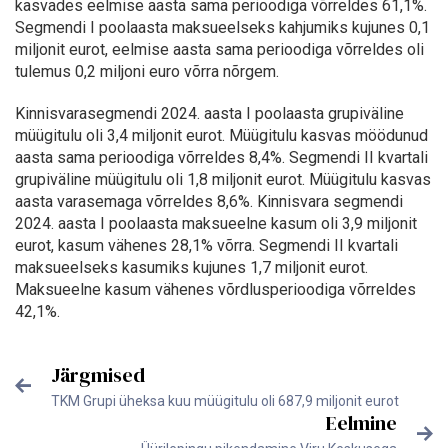
kasvades eelmise aasta sama perioodiga võrreldes 61,1%.
Segmendi I poolaasta maksueelseks kahjumiks kujunes 0,1
miljonit eurot, eelmise aasta sama perioodiga võrreldes oli
tulemus 0,2 miljoni euro võrra nõrgem.
Kinnisvarasegmendi 2024. aasta I poolaasta grupiväline
müügitulu oli 3,4 miljonit eurot. Müügitulu kasvas möödunud
aasta sama perioodiga võrreldes 8,4%. Segmendi II kvartali
grupiväline müügitulu oli 1,8 miljonit eurot. Müügitulu kasvas
aasta varasemaga võrreldes 8,6%. Kinnisvara segmendi
2024. aasta I poolaasta maksueelne kasum oli 3,9 miljonit
eurot, kasum vähenes 28,1% võrra. Segmendi II kvartali
maksueelseks kasumiks kujunes 1,7 miljonit eurot.
Maksueelne kasum vähenes võrdlusperioodiga võrreldes
42,1%.
Järgmised
TKM Grupi üheksa kuu müügitulu oli 687,9 miljonit eurot
Eelmine